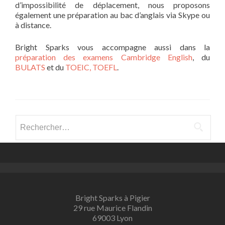
d’impossibilité de déplacement, nous proposons
également une préparation au bac d’anglais via Skype ou
à distance.
Bright Sparks vous accompagne aussi dans la
préparation des examens Cambridge English
, du
BULATS
et du
TOEIC, TOEFL
.
Rechercher :
Bright Sparks à Pigier
29 rue Maurice Flandin
69003 Lyon